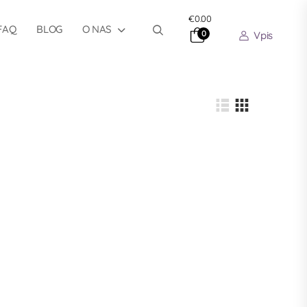
€0.00
FAQ
BLOG
O NAS
0
Vpis