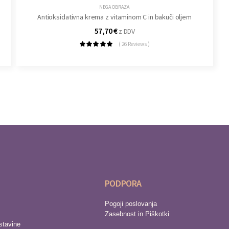
NEGA OBRAZA
Antioksidativna krema z vitaminom C in bakuči oljem
57,70
€
z DDV
( 26 Reviews )
PODPORA
Pogoji poslovanja
Zasebnost in Piškotki
stavine