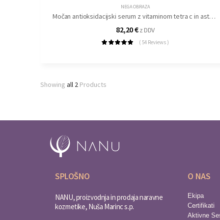
NEGA OBRAZA
Močan antioksidacijski serum z vitaminom tetra c in astaksantinom
82,20
€
z DDV
( 54 Reviews )
Showing
all 2
Products
SPLOŠNO
O NAS
Ekipa
NANU, proizvodnja in prodaja naravne
kozmetike, Nuša Marinc s.p.
Certifikati
Aktivne Se