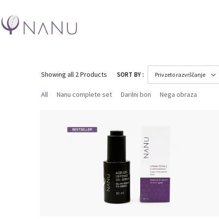
Showing
all 2
Products
SORT BY :
All
Nanu complete set
Darilni bon
Nega obraza